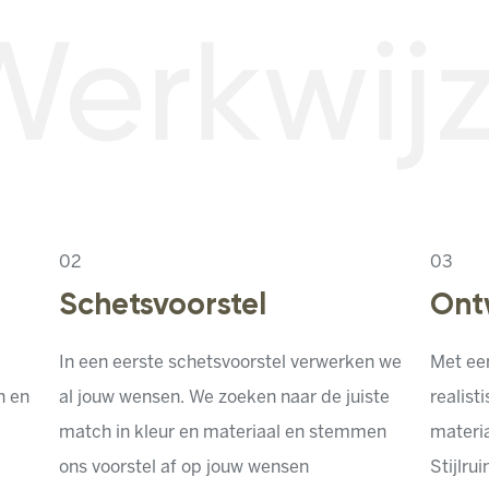
erkwij
0
2
0
3
Schetsvoorstel
Ont
In een eerste schetsvoorstel verwerken we
Met een
n en
al jouw wensen. We zoeken naar de juiste
realist
match in kleur en materiaal en stemmen
materi
ons voorstel af op jouw wensen
Stijlru