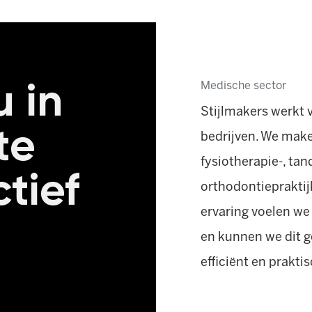
u in
Medische sector
Stijlmakers werkt 
te
bedrijven. We make
fysiotherapie-, tan
tief
orthodontiepraktij
ervaring voelen we
en kunnen we dit g
efficiënt en praktis