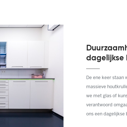
Duurzaamh
dagelijkse
De ene keer staan w
massieve houtkrull
we met glas of kun
verantwoord omgaan
ons een dagelijkse 