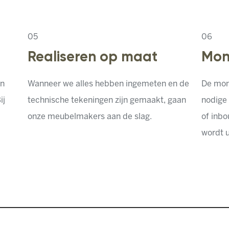
0
5
0
6
Realiseren op maat
Mon
en
Wanneer we alles hebben ingemeten en de
De mon
ij
technische tekeningen zijn gemaakt, gaan
nodige 
onze meubelmakers aan de slag.
of inbo
wordt u