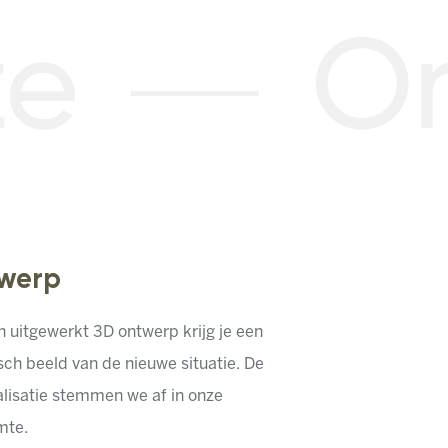
ze
On
werp
 uitgewerkt 3D ontwerp krijg je een
isch beeld van de nieuwe situatie. De
alisatie stemmen we af in onze
imte.